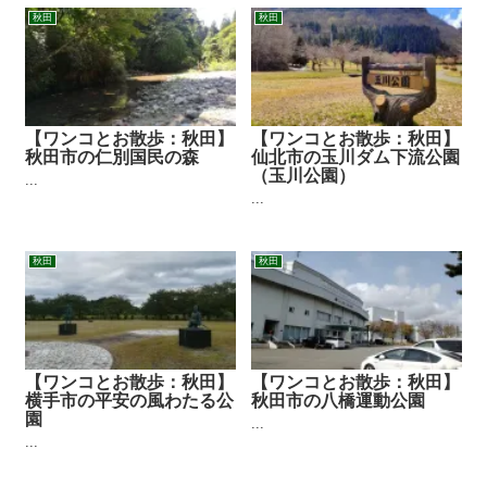
秋田
秋田
【ワンコとお散歩：秋田】
【ワンコとお散歩：秋田】
秋田市の仁別国民の森
仙北市の玉川ダム下流公園
（玉川公園）
...
...
秋田
秋田
【ワンコとお散歩：秋田】
【ワンコとお散歩：秋田】
横手市の平安の風わたる公
秋田市の八橋運動公園
園
...
...