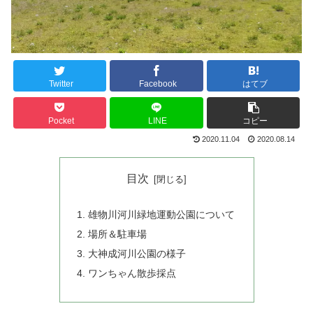
Twitter
Facebook
はてブ
Pocket
LINE
コピー
2020.11.04
2020.08.14
目次
雄物川河川緑地運動公園について
場所＆駐車場
大神成河川公園の様子
ワンちゃん散歩採点