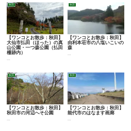
秋田
秋田
【ワンコとお散歩：秋田】
【ワンコとお散歩：秋田】
大仙市払田（ほった）の真
由利本荘市の八塩いこいの
山公園・一つ森公園（払田
森
柵跡内）
...
...
秋田
秋田
【ワンコとお散歩：秋田】
【ワンコとお散歩：秋田】
秋田市の河辺へそ公園
能代市のはなます画廊
...
...