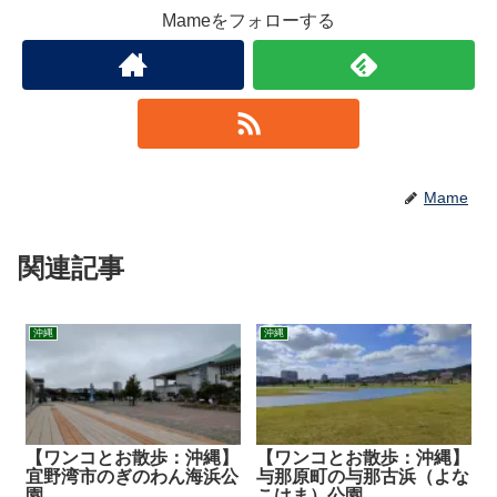
Mameをフォローする
Mame
関連記事
沖縄
沖縄
【ワンコとお散歩：沖縄】
【ワンコとお散歩：沖縄】
宜野湾市のぎのわん海浜公
与那原町の与那古浜（よな
園
こはま）公園