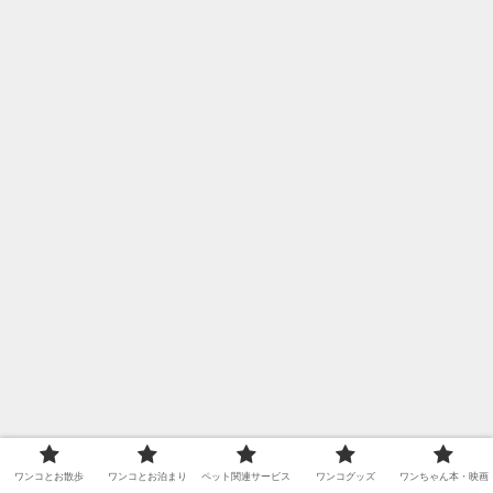
ワンコとお散歩
ワンコとお泊まり
ペット関連サービス
ワンコグッズ
ワンちゃん本・映画