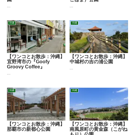
...
...
沖縄
沖縄
【ワンコとお散歩：沖縄】
【ワンコとお散歩：沖縄】
宜野湾市の『Goofy
中城村の吉の浦公園
Groovy Coffee』
...
...
沖縄
沖縄
【ワンコとお散歩：沖縄】
【ワンコとお散歩：沖縄】
那覇市の新都心公園
南風原町の黄金森（こがね
もり）公園