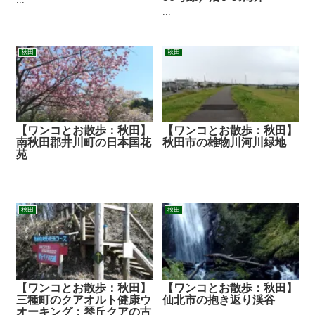
...
秋田
秋田
【ワンコとお散歩：秋田】
【ワンコとお散歩：秋田】
南秋田郡井川町の日本国花
秋田市の雄物川河川緑地
苑
...
...
秋田
秋田
【ワンコとお散歩：秋田】
【ワンコとお散歩：秋田】
三種町のクアオルト健康ウ
仙北市の抱き返り渓谷
オーキング：琴丘クアの古
...