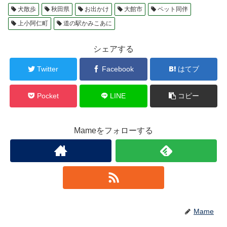
犬散歩
秋田県
お出かけ
大館市
ペット同伴
上小阿仁町
道の駅かみこあに
シェアする
Twitter
Facebook
はてブ
Pocket
LINE
コピー
Mameをフォローする
Mame