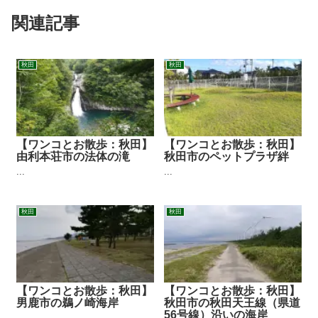
関連記事
秋田
秋田
【ワンコとお散歩：秋田】
【ワンコとお散歩：秋田】
由利本荘市の法体の滝
秋田市のペットプラザ絆
...
...
秋田
秋田
【ワンコとお散歩：秋田】
【ワンコとお散歩：秋田】
男鹿市の鵜ノ崎海岸
秋田市の秋田天王線（県道
56号線）沿いの海岸
...