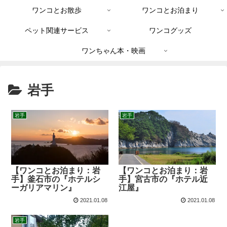
ワンコとお散歩
ワンコとお泊まり
ペット関連サービス
ワンコグッズ
ワンちゃん本・映画
岩手
岩手
岩手
【ワンコとお泊まり：岩
【ワンコとお泊まり：岩
手】釜石市の『ホテルシ
手】宮古市の『ホテル近
ーガリアマリン』
江屋』
2021.01.08
2021.01.08
岩手