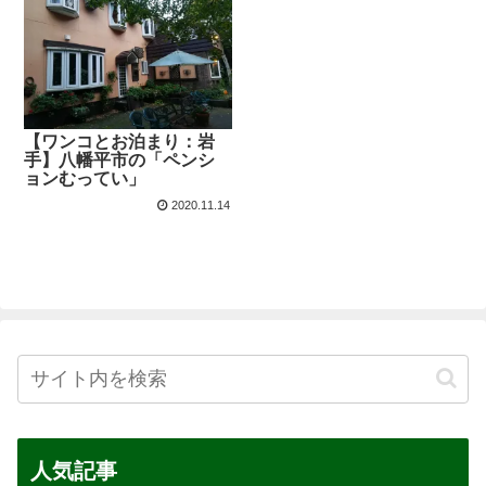
【ワンコとお泊まり：岩
手】八幡平市の「ペンシ
ョンむってい」
2020.11.14
人気記事