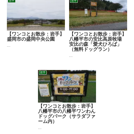
岩手
岩手
【ワンコとお散歩：岩手】
【ワンコとお散歩：岩手】
盛岡市の盛岡中央公園
八幡平市の安比高原牧場
安比の森「愛犬ひろば」
...
（無料ドッグラン）
...
岩手
【ワンコとお散歩：岩手】
八幡平市の八幡平ワンわん
ドッグパーク（サラダファ
ーム内）
...